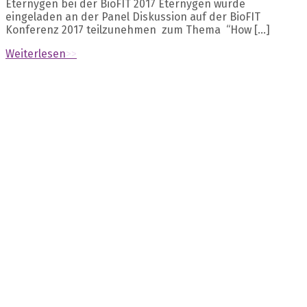
Eternygen bei der BioFIT 2017 Eternygen wurde
eingeladen an der Panel Diskussion auf der BioFIT
Konferenz 2017 teilzunehmen zum Thema “How […]
Weiterlesen
>>
Archive
Oktober 2023
September 2023
November 2021
Januar 2021
Oktober 2020
April 2020
März 2020
Februar 2020
Januar 2020
Oktober 2019
März 2018
Januar 2018
Dezember 2017
November 2017
Oktober 2017
September 2017
Juli 2017