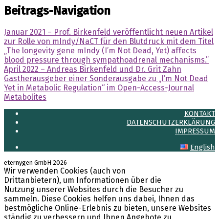
Beitrags-Navigation
Januar 2021 – Prof. Birkenfeld veröffentlicht neuen Artikel
zur Rolle von mIndy/NaCT für den Blutdruck mit dem Titel
„The longevity gene mIndy (I’m Not Dead, Yet) affects
blood pressure through sympathoadrenal mechanisms.”
April 2022 – Andreas Birkenfeld und Dr. Grit Zahn
Gastherausgeber einer Sonderausgabe zu „I’m Not Dead
Yet in Metabolic Regulation“ im Open-Access-Journal
Metabolites
KONTAKT
DATENSCHUTZERKLÄRUNG
IMPRESSUM
English
eternygen GmbH 2026
Wir verwenden Cookies (auch von
LinkedIn
Drittanbietern), um Informationen über die
Nutzung unserer Websites durch die Besucher zu
sammeln. Diese Cookies helfen uns dabei, Ihnen das
bestmögliche Online-Erlebnis zu bieten, unsere Websites
ständig zu verbessern und Ihnen Angebote zu